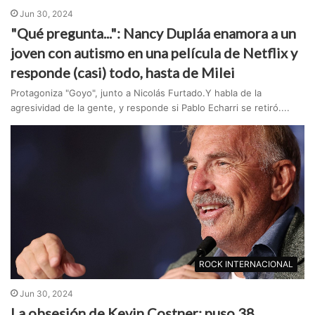
Jun 30, 2024
"Qué pregunta...": Nancy Dupláa enamora a un
joven con autismo en una película de Netflix y
responde (casi) todo, hasta de Milei
Protagoniza "Goyo", junto a Nicolás Furtado.Y habla de la
agresividad de la gente, y responde si Pablo Echarri se retiró....
ROCK INTERNACIONAL
Jun 30, 2024
La obsesión de Kevin Costner: puso 38