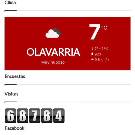
Clima
7
℃
OLAVARRIA
7º - 7º%
92%
9.6 km/h
Muy nuboso
Encuestas
Visitas
Facebook