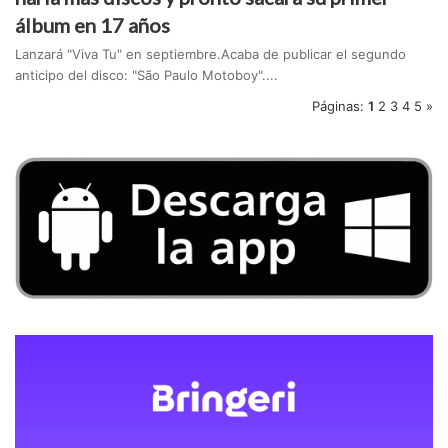
álbum en 17 años
Lanzará "Viva Tu" en septiembre.Acaba de publicar el segundo
anticipo del disco: "São Paulo Motoboy"....
Páginas:
1
2
3
4
5
»